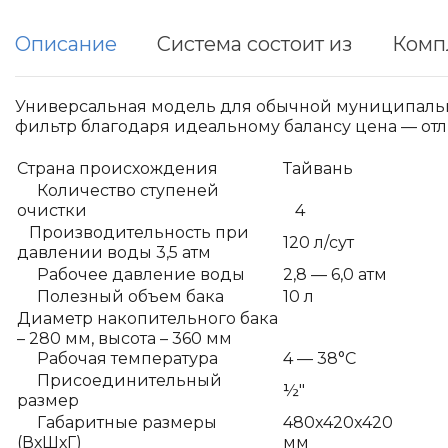
Описание
Система состоит из
Комп
Универсальная модель для обычной муниципально
фильтр благодаря идеальному балансу цена — отл
Страна происхождения
Тайвань
Количество ступеней
очистки
4
Производительность при
120 л/сут
давлении воды 3,5 атм
Рабочее давление воды
2,8 — 6,0 атм
Полезный объем бака
10 л
Диаметр накопительного бака
– 280 мм, высота – 360 мм
Рабочая температура
4 — 38°С
Присоединительный
½″
размер
Габаритные размеры
480x420x420
(ВхШхГ)
мм