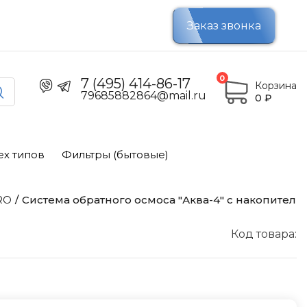
Заказ звонка
0
7 (495) 414-86-17
Корзина
79685882864@mail.ru
0
₽
ех типов
Фильтры (бытовые)
RO
Система обратного осмоса "Аква-4" с накопительн
Код товара: