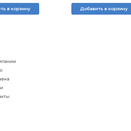
ть в корзину
Добавить в корзину
мпании
о
авка
ги
акты