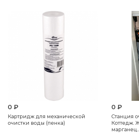
0 ₽
0 ₽
Картридж для механической
Станция оч
очистки воды (пенка)
Коттедж. Ж
марганец..