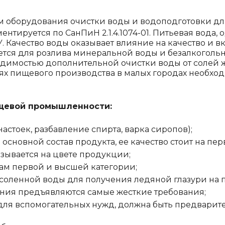
м оборудования очистки воды и водоподготовки д
нтируется по СанПиН 2.1.4.1074-01. Питьевая вода,
. Качество воды оказывает влияние на качество и 
ся для розлива минеральной воды и безалкогольны
одимостью дополнительной очистки воды от солей 
ях пищевого производства в малых городах необхо
ищевой промышленности:
стоек, разбавление спирта, варка сиропов);
сновной состав продукта, ее качество стоит на пер
зывается на цвете продукции;
ам первой и высшей категории;
оленной воды для получения ледяной глазури на п
ания предъявляются самые жесткие требования;
для вспомогательных нужд, должна быть предварит