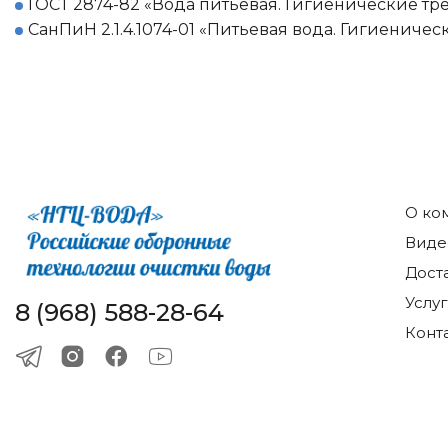
ГОСТ 2874-82 «Вода питьевая. Гигиенические тре
СанПиН 2.1.4.1074-01 «Питьевая вода. Гигиениче
О ко
Виде
Дост
Услу
8 (968) 588-28-64
Конт