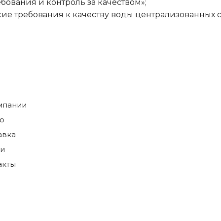
бования и контроль за качеством»;
ские требования к качеству воды централизованных 
мпании
о
авка
ги
акты