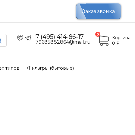
Заказ звонка
0
7 (495) 414-86-17
Корзина
79685882864@mail.ru
0
₽
ех типов
Фильтры (бытовые)