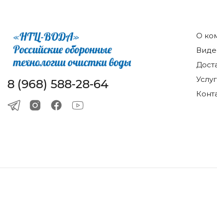
О ко
Виде
Дост
Услу
8 (968) 588-28-64
Конт