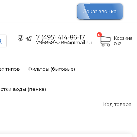
Заказ звонка
0
7 (495) 414-86-17
Корзина
79685882864@mail.ru
0
₽
ех типов
Фильтры (бытовые)
стки воды (пенка)
Код товара: