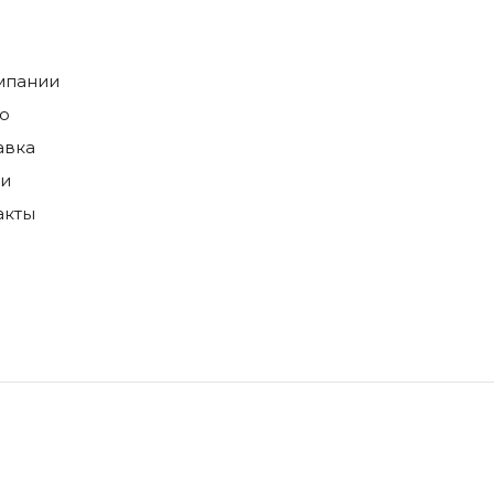
мпании
о
авка
ги
акты