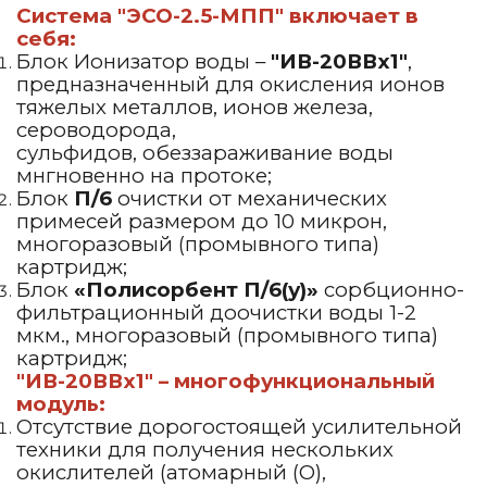
Система "ЭСО-2.5-МПП"
включает в
себя:
Блок Ионизатор воды –
"ИВ-20ВВх1"
,
предназначенный для окисления ионов
тяжелых металлов, ионов железа,
сероводорода,
сульфидов, обеззараживание воды
мнгновенно на протоке;
Блок
П/6
очистки от механических
примесей размером до 10 микрон,
многоразовый (промывного типа)
картридж;
Блок
«Полисорбент П/6(у)»
сорбционно-
фильтрационный доочистки воды 1-2
мкм., многоразовый (промывного типа)
картридж;
"ИВ-20ВВх1" – многофункциональный
модуль:
Отсутствие дорогостоящей усилительной
техники для получения нескольких
окислителей (атомарный (О),