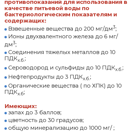
противопоказаний для использования в
качестве питьевой воды по
бактериологическим показателям и
содержащих:
3
Взвешенные вещества до 200 мг/дм
;
Ионы двухвалентного железа до 6 мг/
3
дм
;
Соединения тяжелых металлов до 10
ПДК
;
х.б.
Сероводород и сульфиды до 10 ПДК
;
х.б.
Нефтепродукты до 3 ПДК
;
х.б.
Органические вещества ( по ХПК) до 10
ПДК
;
х.б
Имеющих:
запах до 3 баллов;
цветность до 30 градусов;
общую минерализацию до 1000 мг/ ;