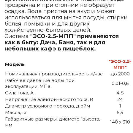
прозрачна и при стоянии не образует
осадка. Вода приятна на вкус и может
использоваться для мытья посуды, стирки
белья, помывки и для других
хозяйственно-бытовых целей.
Система
"ЭСО-2.5-МПП"
применяются
как в быту: Дача, Баня, так и для
небольших кафэ в пищеблок.
"ЭСО-2.5-
Модель
МПП"
Номинальная производительность, л/час
до 2000
Рабочее давление воды при
0,01-0,6
эксплуатации, МПа
Сила тока, А
4-5
Напряжение электрического тока, В
24
Диаметр условного прохода, дюйм
1
Масса, кг
5,5
Габаритные размеры: диаметр´высота,
140 х 310
мм