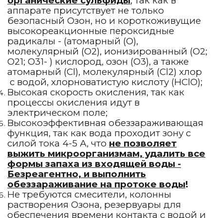
органические сульфиды
, так как в
аппарате присутствует не только
безопасный Озон, но и короткоживущие
высокореакционные пероксидные
радикалы - (атомарный (О),
молекулярный (О2), ионизированный (О2;
О21; О31- ) кислород, озон (О3), а также
атомарный (Cl), молекулярный (Cl2) хлор
с водой, хлорноватистую кислоту (HClO);
Высокая скорость окисления, так как
процессы окисления идут в
электрическом поле;
Высокоэффективная обеззараживающая
функция, так как вода проходит зону с
силой тока 4-5 А, что
не позволяет
выжить микроорганизмам, удалить все
формы запаха из входящей воды -
Безреагентно, и выполнить
обеззараживание на протоке воды
!
Не требуются смесители, колонны
растворения Озона, резервуары для
обеспечения времени контакта с водой и