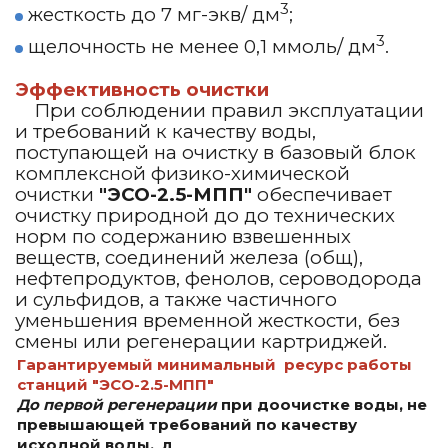
3
жесткость до 7 мг-экв/ дм
;
3
щелочность не менее 0,1 ммоль/ дм
.
Эффективность очистки
При соблюдении правил эксплуатации
и требований к качеству воды,
поступающей на очистку в базовый блок
комплексной физико-химической
очистки
"ЭСО-2.5-МПП"
обеспечивает
очистку природной до до технических
норм по содержанию взвешенных
веществ, соединений железа (общ),
нефтепродуктов, фенолов, сероводорода
и сульфидов, а также частичного
уменьшения временной жесткости, без
смены или регенерации картриджей.
Гарантируемый минимальный ресурс работы
станций
"ЭСО-2.5-МПП"
До первой регенерации
при доочистке воды, не
превышающей требований по качеству
исходной воды, л