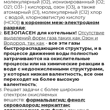
молекулярный (О2), ионизированный (О2;
О21; О31- ) кислород, озон (О3), а также
атомарный (Cl), молекулярный (Cl2) хлор
с водой, хлорноватистую кислоту
(HClO))
в коронном меж-электродном
разряде
;
БЕЗОПАСЕН для котельных!
Отсутствие
выделений форм газа таких как Озон и
Водород, так как
-
все эти газы
быстрораспадающиеся структуры, и в
процессе движения воды полностью
затрачиваются на окислительные
процессы или на химические реакции в
воде с недоокисленными структурами,
у которых низкая валентность, все они
переходят на более высокую
валентность
;
Решает задачи с более широким
спектром окисляемых
веществ:
формальдегид; фенол;
сероводород; меркаптан;