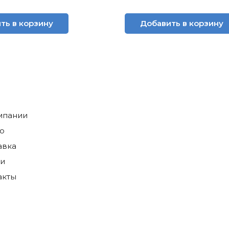
ть в корзину
Добавить в корзину
мпании
о
авка
ги
акты