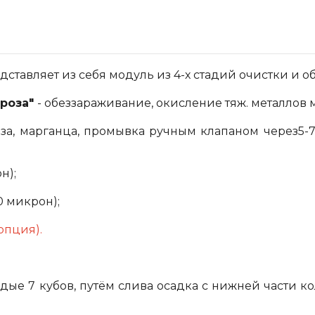
дставляет из себя модуль из 4-х стадий очистки и 
Гроза"
- обеззараживание, окисление тяж. металлов 
еза, марганца, промывка ручным клапаном через5-7
н);
0 микрон);
опция).
дые 7 кубов, путём слива осадка с нижней части ко