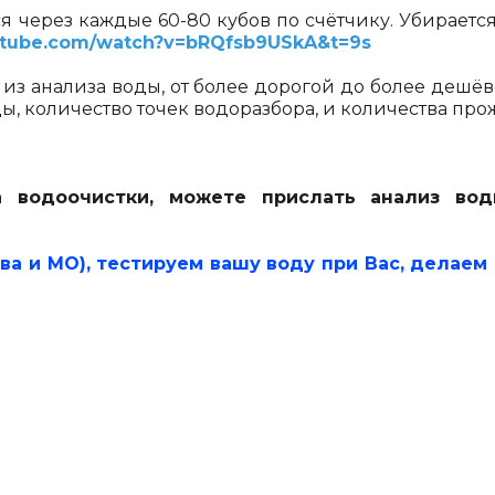
ся через каждые 60-80 кубов по счётчику. Убираетс
utube.com/watch?v=bRQfsb9USkA&t=9s
 из анализа воды, от более дорогой до более деш
ды, количество точек водоразбора, и количества пр
 водоочистки, можете прислать анализ вод
ва и МО), тестируем вашу воду при Вас, делаем