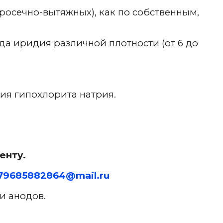
росечно-вытяжных), как по собственным,
да иридия различной плотности (от 6 до
ия гипохлорита натрия.
енту.
79685882864@mail.ru
и анодов.