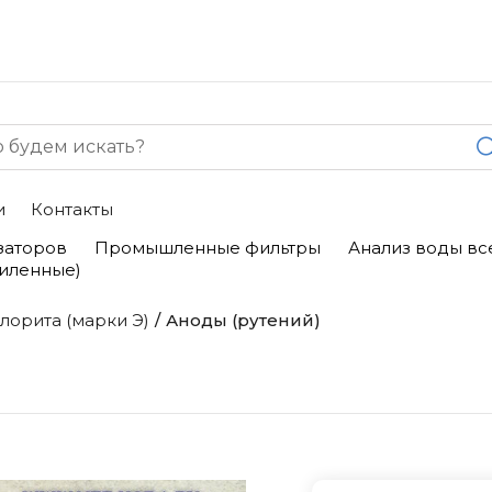
и
Контакты
заторов
Промышленные фильтры
Анализ воды вс
силенные)
лорита (марки Э)
Аноды (рутений)