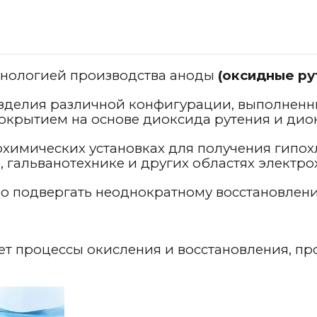
хнологией производства аноды
(оксидные ру
зделия различной конфигурации, выполненны
крытием на основе диоксида рутения и дио
химических установках для получения гипохл
, гальванотехнике и других областях электр
о подвергать неоднократному восстановлен
ет процессы окисления и восстановления, пр