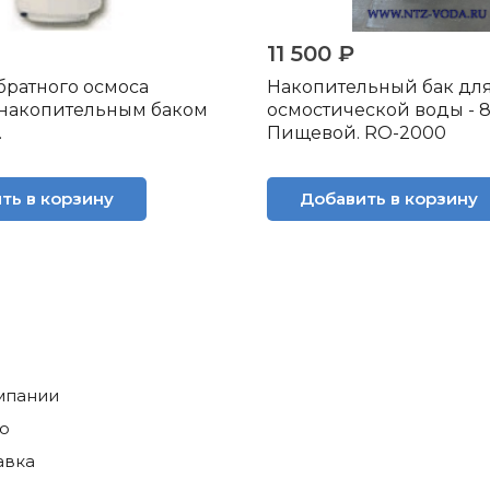
11 500 ₽
братного осмоса
Накопительный бак дл
с накопительным баком
осмостической воды - 8
.
Пищевой. RO-2000
ть в корзину
Добавить в корзину
мпании
о
авка