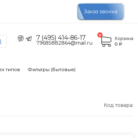
Заказ звонка
0
7 (495) 414-86-17
Корзина
79685882864@mail.ru
0
₽
ех типов
Фильтры (бытовые)
Код товара: