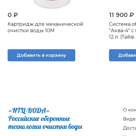
0 ₽
11 900 ₽
Картридж для механической
Система о
очистки воды 10M
"Аква-4" 
12 л. (Тайв..
Добавить в корзину
Добави
О ко
Виде
Дост