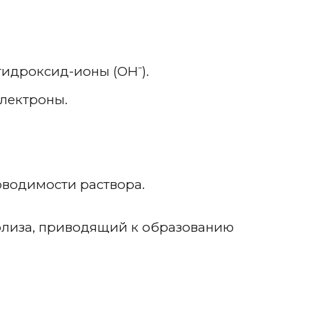
гидроксид-ионы (OH⁻).
электроны.
оводимости раствора.
ролиза, приводящий к образованию