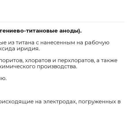
тениево-титановые аноды).
е из титана с нанесенным на рабочую
ксида иридия.
оритов, хлоратов и перхлоратов, а также
охимического производства.
ию.
оисходящие на электродах, погруженных в