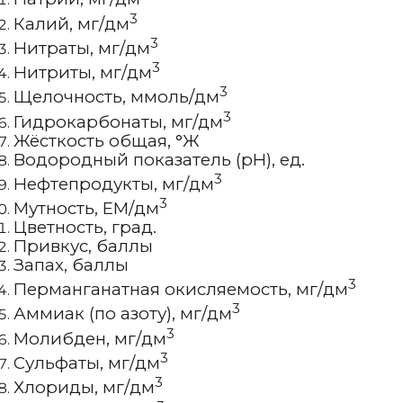
3
Калий, мг/дм
3
Нитраты, мг/дм
3
Нитриты, мг/дм
3
Щелочность, ммоль/дм
3
Гидрокарбонаты, мг/дм
Жёсткость общая, °Ж
Водородный показатель (рН), ед.
3
Нефтепродукты, мг/дм
3
Мутность, ЕМ/дм
Цветность, град.
Привкус, баллы
Запах, баллы
3
Перманганатная окисляемость, мг/дм
3
Аммиак (по азоту), мг/дм
3
Молибден, мг/дм
3
Сульфаты, мг/дм
3
Хлориды, мг/дм