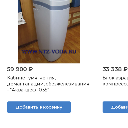
59 900 ₽
33 338 ₽
Кабинет умягчения,
Блок аэра
деманганации, обезжелезивания
компрессо
- "Аква-шеф 1035"
Добавить в корзину
Добави