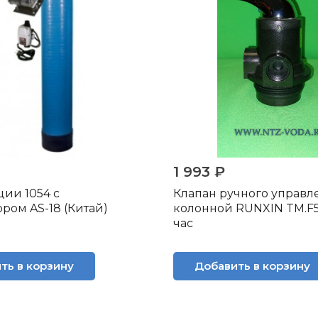
1 993 ₽
ции 1054 с
Клапан ручного управл
ром AS-18 (Китай)
колонной RUNXIN TM.F56
час
ть в корзину
Добавить в корзину