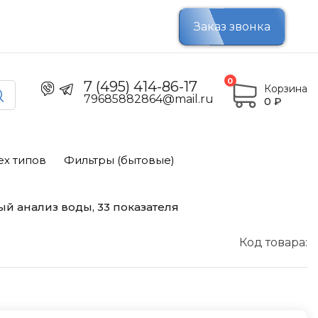
Заказ звонка
0
7 (495) 414-86-17
Корзина
79685882864@mail.ru
0
₽
ех типов
Фильтры (бытовые)
й анализ воды, 33 показателя
Код товара: