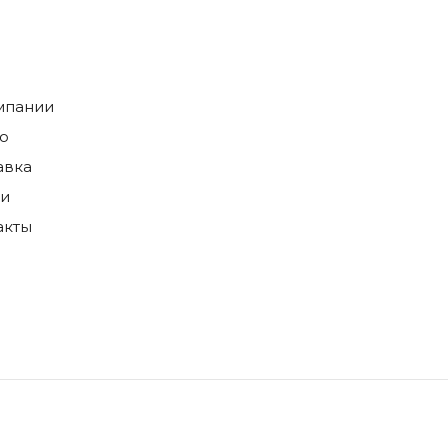
мпании
о
авка
ги
акты