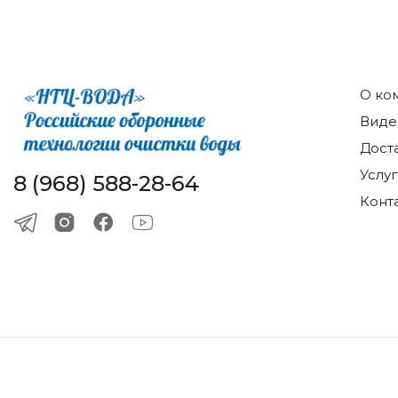
О ко
Виде
Дост
Услу
8 (968) 588-28-64
Конт