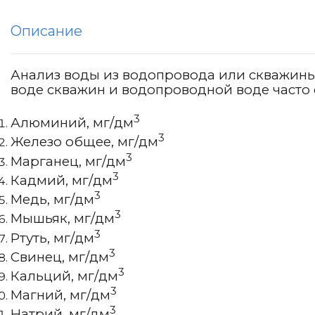
Описание
Анализ воды из водопровода или скважины 
воде скважин и водопроводной воде часто 
3
Алюминий, мг/дм
3
Железо общее, мг/дм
3
Марганец, мг/дм
3
Кадмий, мг/дм
3
Медь, мг/дм
3
Мышьяк, мг/дм
3
Ртуть, мг/дм
3
Свинец, мг/дм
3
Кальций, мг/дм
3
Магний, мг/дм
3
Натрий, мг/дм