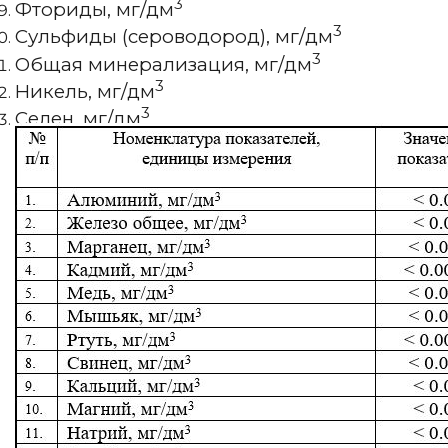
3
Фториды, мг/дм
3
Сульфиды (сероводород), мг/дм
3
Общая минерализация, мг/дм
3
Никель, мг/дм
3
Селен, мг/дм