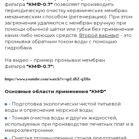
фильтра
"КМФ-0.7"
позволяет производить
периодическую очистку керамических мембран
механическим способом (регенерацию). При этом
загрязнения удаляются с мембран вручную при
помощи обычной щётки или губки без применения
каких-либо моющих средств.
В
торой вариант
- это
промывка обратным током воды с помощью
гидробака.
На видео – пример промывки мембран
фильтра
"КМФ-0.7":
https://www.youtube.com/watch?v=qzLtBZ-q3Ho
Основные области применения "КМФ"
- Подготовка экологически чистой питьевой
воды и опреснение морской воды;
- Тонкая очистка воды и других жидкостей,
используемых при производстве печатных плат и в
микроэлектронике;
- Очистка промышленных стоков предприятий,