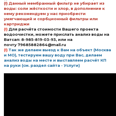
(!) Данный мембранный фильтр не убирает из
воды: соли жёсткости и хлор, в дополнение к
нему рекомендуем у нас приобрести
умягчающий и сорбционный фильтры или
картриджи
(!)
Для расчёта стоимости Вашего проекта
водоочистки, можете прислать анализ воды на
Ватсап:
8-985-819-03-93,
или на
почту
79685882864@mail.ru
(!)
Так же делаем выезд к Вам на объект (Москва
и МО), тестируем вашу воду при Вас, делаем
анализ воды на месте и выставляем расчёт КП
на руки (см. раздел сайта - Услуги)