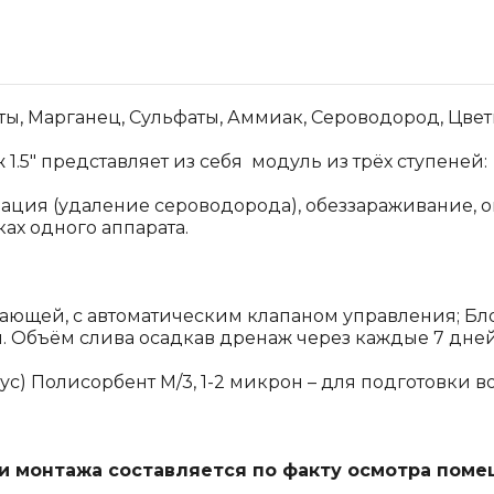
ы, Марганец, Сульфаты, Аммиак, Сероводород, Цветн
1.5" представляет из себя модуль из трёх ступеней:
зация (удаление сероводорода), обеззараживание, о
ках одного аппарата.
вающей, с автоматическим клапаном управления; Бл
л. Объём слива осадкав дренаж через каждые 7 дней
) Полисорбент М/3, 1-2 микрон – для подготовки во
 и монтажа составляется по факту осмотра поме