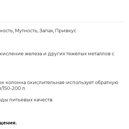
ость, Мутность, Запах, Привкус
кисление железа и других тяжёлых металлов с
ок колонна окислительная-использует обратную
/150-200 л.
ды питьевых качеств.
щения.