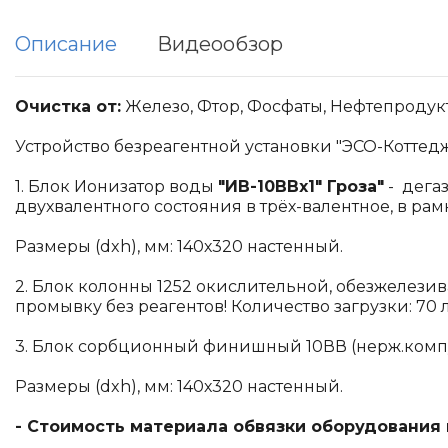
Описание
Видеообзор
Очистка от:
Железо, Фтор, Фосфаты, Нефтепродукт
Устройство безреагентной установки "ЭСО-Коттедж 
1. Блок Ионизатор воды
"ИВ-10ВВх1" Гроза"
- дега
двухвалентного состояния в трёх-валентное, в рам
Размеры (dxh), мм: 140х320 настенный.
2. Блок колонны 1252 окислительной, обезжелези
промывку без реагентов! Количество загрузки: 70 
3. Блок сорбционный финишный 10ВВ (нерж.компус
Размеры (dxh), мм: 140х320 настенный.
- Стоимость материала обвязки оборудования